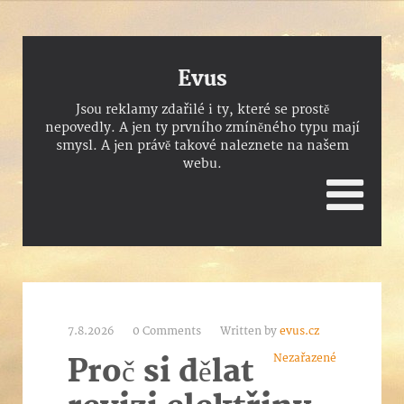
Evus
Jsou reklamy zdařilé i ty, které se prostě
nepovedly. A jen ty prvního zmíněného typu mají
smysl. A jen právě takové naleznete na našem
webu.
7.8.2026
0 Comments
Written by
evus.cz
Nezařazené
Proč si dělat