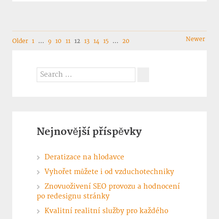
Navigation
Newer
Older
1
…
9
10
11
12
13
14
15
…
20
Search
for:
Search
Nejnovější příspěvky
Deratizace na hlodavce
Vyhořet můžete i od vzduchotechniky
Znovuoživení SEO provozu a hodnocení
po redesignu stránky
Kvalitní realitní služby pro každého