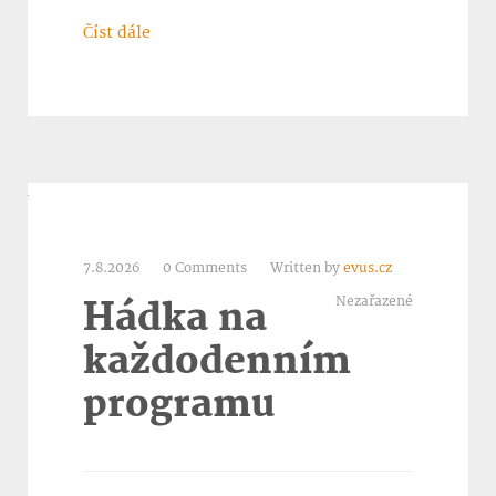
Číst dále
7.8.2026
0 Comments
Written by
evus.cz
Nezařazené
Hádka na
každodenním
programu