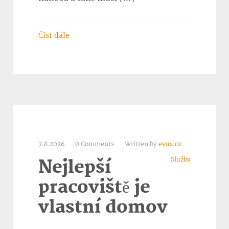
Číst dále
7.8.2026
0 Comments
Written by
evus.cz
Služby
Nejlepší
pracoviště je
vlastní domov