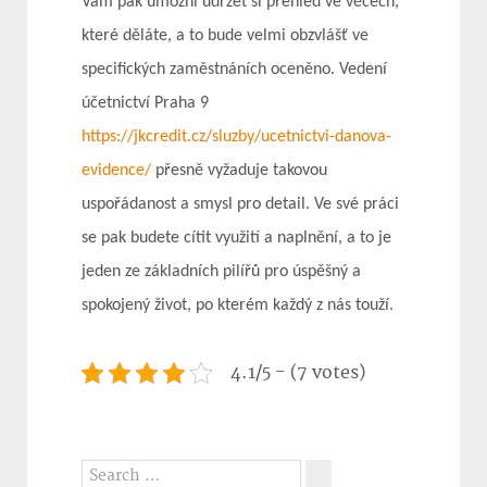
Vám pak umožní udržet si přehled ve věcech,
které děláte, a to bude velmi obzvlášť ve
specifických zaměstnáních oceněno. Vedení
účetnictví Praha 9
https://jkcredit.cz/sluzby/ucetnictvi-danova-
evidence/
přesně vyžaduje takovou
uspořádanost a smysl pro detail. Ve své práci
se pak budete cítit využití a naplnění, a to je
jeden ze základních pilířů pro úspěšný a
spokojený život, po kterém každý z nás touží.
4.1/5 - (7 votes)
Search
for: