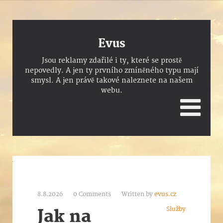
Evus
Jsou reklamy zdařilé i ty, které se prostě
nepovedly. A jen ty prvního zmíněného typu mají
smysl. A jen právě takové naleznete na našem
webu.
8.8.2026
0 Comments
Written by
evus.cz
Služby
Jak na