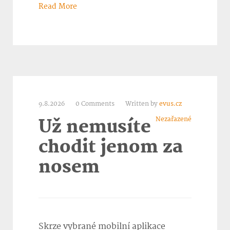
Read More
9.8.2026
0 Comments
Written by
evus.cz
Nezařazené
Už nemusíte
chodit jenom za
nosem
Skrze vybrané mobilní aplikace