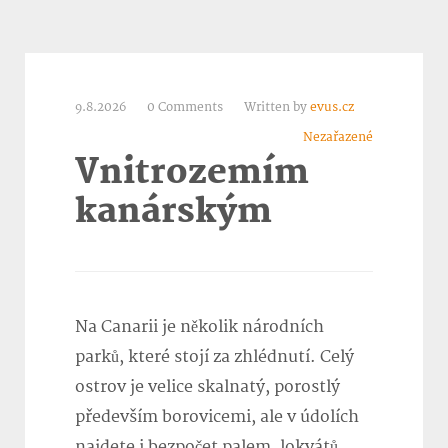
9.8.2026
0 Comments
Written by
evus.cz
Nezařazené
Vnitrozemím
kanárským
Na Canarii je několik národních
parků, které stojí za zhlédnutí. Celý
ostrov je velice skalnatý, porostlý
především borovicemi, ale v údolích
najdete i bezpočet palem, lokvátů,