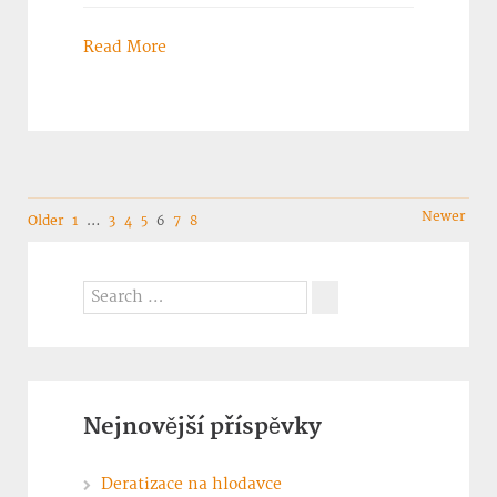
Read More
Navigation
Newer
Older
1
…
3
4
5
6
7
8
Search
for:
Search
Nejnovější příspěvky
Deratizace na hlodavce