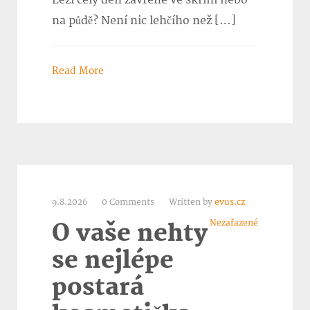
na půdě? Není nic lehčího než […]
Read More
9.8.2026
0 Comments
Written by
evus.cz
Nezařazené
O vaše nehty
se nejlépe
postará