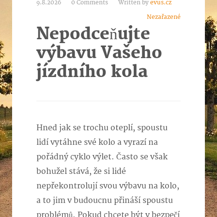
9.8.2026
0 Comments
Written by
evus.cz
Nezařazené
Nepodceňujte
výbavu Vašeho
jízdního kola
Hned jak se trochu oteplí, spoustu
lidí vytáhne své kolo a vyrazí na
pořádný cyklo výlet. Často se však
bohužel stává, že si lidé
nepřekontrolují svou výbavu na kolo,
a to jim v budoucnu přináší spoustu
problémů. Pokud chcete být v bezpečí