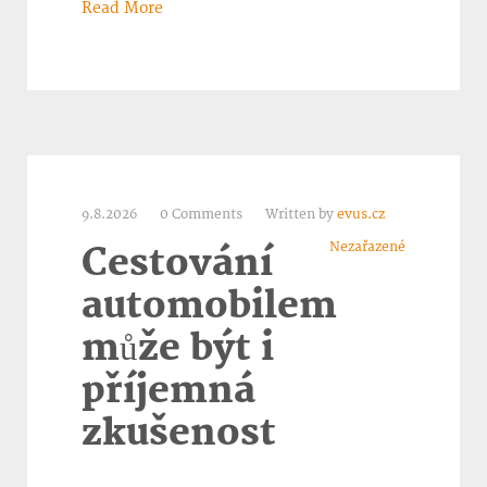
Read More
9.8.2026
0 Comments
Written by
evus.cz
Nezařazené
Cestování
automobilem
může být i
příjemná
zkušenost