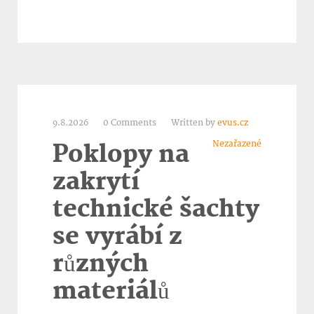
9.8.2026
0 Comments
Written by
evus.cz
Nezařazené
Poklopy na
zakrytí
technické šachty
se vyrábí z
různých
materiálů