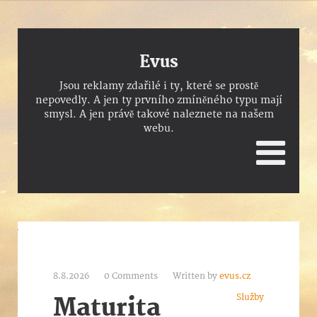
Evus
Jsou reklamy zdařilé i ty, které se prostě
nepovedly. A jen ty prvního zmíněného typu mají
smysl. A jen právě takové naleznete na našem
webu.
8.8.2026
0 Comments
Written by
evus.cz
Služby
Maturita