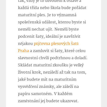
tak, vždy je to důvodem k oslavě a
každá třída nebo škola bude pořádat
maturitní ples. Je to významná
společenská událost, kterou byste si
neměli nechat ujít. Neměli byste
podcenit šaty, ideální je navštívit
nějakou
půjčovna plesových šatů
Praha
a zamluvit si šaty, které celou
slavnostní chvíli podtrhnou a doladí.
Skládat maturitní zkoušku je velký
životní krok, nezáleží až tak na tom,
jaké budete mít na maturitním
vysvědčení známky, ale záleží na
papíru samotném. V každém
zaměstnání jej budete ukazovat.