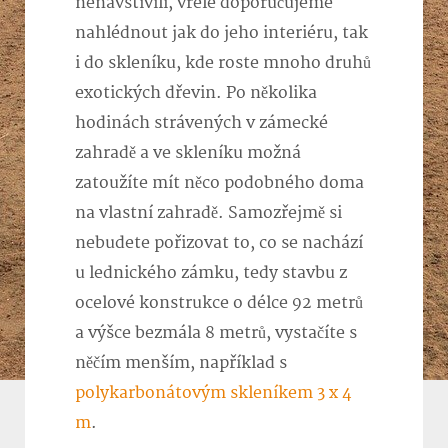
nenavštívili, vřele doporučujeme
nahlédnout jak do jeho interiéru, tak
i do skleníku, kde roste mnoho druhů
exotických dřevin. Po několika
hodinách strávených v zámecké
zahradě a ve skleníku možná
zatoužíte mít něco podobného doma
na vlastní zahradě.
Samozřejmě si
nebudete pořizovat to, co se nachází
u lednického zámku, tedy stavbu z
ocelové konstrukce o délce 92 metrů
a výšce bezmála 8 metrů, vystačíte s
něčím menším, například s
polykarbonátovým skleníkem 3 x 4
m
.