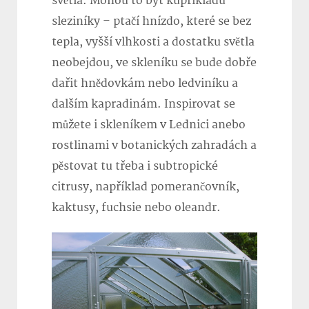
světla.
Mohou to být kupříkladu
sleziníky – ptačí hnízdo, které se bez
tepla, vyšší vlhkosti a dostatku světla
neobejdou, ve skleníku se bude dobře
dařit hnědovkám nebo ledviníku a
dalším kapradinám. Inspirovat se
můžete i skleníkem v Lednici anebo
rostlinami v botanických zahradách a
pěstovat tu třeba i subtropické
citrusy, například pomerančovník,
kaktusy, fuchsie nebo oleandr.