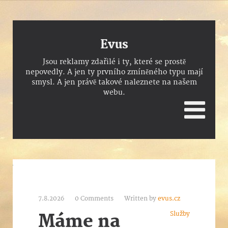
Evus
Jsou reklamy zdařilé i ty, které se prostě
nepovedly. A jen ty prvního zmíněného typu mají
smysl. A jen právě takové naleznete na našem
webu.
7.8.2026
0 Comments
Written by
evus.cz
Služby
Máme na