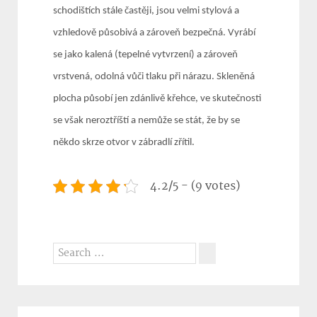
schodištích stále častěji, jsou velmi stylová a
vzhledově působivá a zároveň bezpečná. Vyrábí
se jako kalená (tepelné vytvrzení) a zároveň
vrstvená, odolná vůči tlaku při nárazu. Skleněná
plocha působí jen zdánlivě křehce, ve skutečnosti
se však neroztříští a nemůže se stát, že by se
někdo skrze otvor v zábradlí zřítil.
4.2/5 - (9 votes)
Search
for:
Search