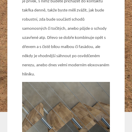
je prvek, s nímž budete přicházet do kontaktu
takřka denně, takže byste měli zvážit, jak bude
robustní, zda bude součástí schodů
samonosných či točitých, anebo půjde o schody
uzavřené atp. Dřevo se dobře kombinuje opět s
dřevem a s čistě bílou malbou či fasádou, ale
někdy je vhodnější sáhnout po osvědčeném
nerezu, anebo dnes velmi moderním eloxovaném
hliníku.