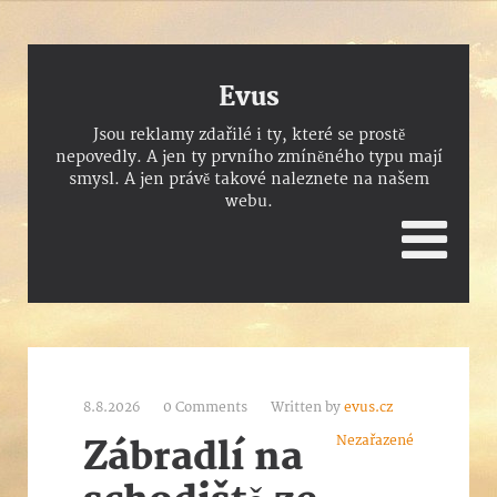
Evus
Jsou reklamy zdařilé i ty, které se prostě
nepovedly. A jen ty prvního zmíněného typu mají
smysl. A jen právě takové naleznete na našem
webu.
8.8.2026
0 Comments
Written by
evus.cz
Nezařazené
Zábradlí na