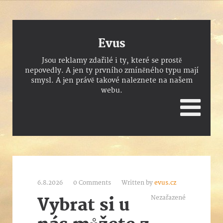
Evus
Jsou reklamy zdařilé i ty, které se prostě
nepovedly. A jen ty prvního zmíněného typu mají
smysl. A jen právě takové naleznete na našem
webu.
6.8.2026
0 Comments
Written by
evus.cz
Nezařazené
Vybrat si u