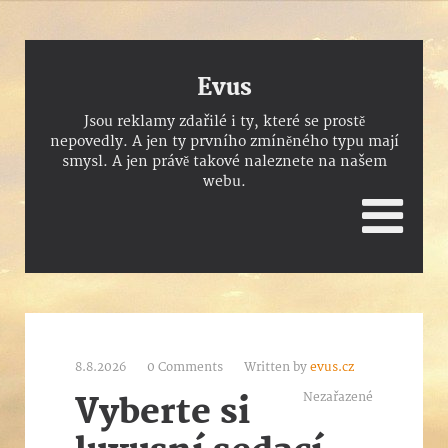
Evus
Jsou reklamy zdařilé i ty, které se prostě
nepovedly. A jen ty prvního zmíněného typu mají
smysl. A jen právě takové naleznete na našem
webu.
8.8.2026
0 Comments
Written by
evus.cz
Nezařazené
Vyberte si