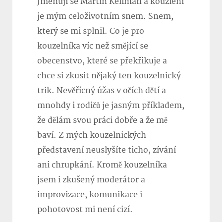
Jmenuji se Martin Kellman a kouzlení
je mým celoživotním snem. Snem,
který se mi splnil. Co je pro
kouzelníka víc než smějící se
obecenstvo, které se překřikuje a
chce si zkusit nějaký ten kouzelnický
trik. Nevěřícný úžas v očích dětí a
mnohdy i rodičů je jasným příkladem,
že dělám svou práci dobře a že mě
baví. Z mých kouzelnických
představení neuslyšíte ticho, zívání
ani chrupkání. Kromě kouzelníka
jsem i zkušený moderátor a
improvizace, komunikace i
pohotovost mi není cizí.