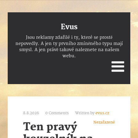
Evus
Jsou reklamy zdařilé i ty, které se prostě
nepovedly. A jen ty prvního zmíněného typu mají
smysl. A jen právě takové naleznete na našem
webu.
8.8.2026
0 Comments
Written by
evus.cz
Nezařazené
Ten pravý