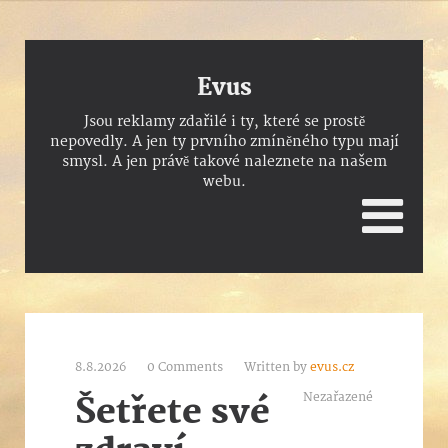
Evus
Jsou reklamy zdařilé i ty, které se prostě
nepovedly. A jen ty prvního zmíněného typu mají
smysl. A jen právě takové naleznete na našem
webu.
8.8.2026
0 Comments
Written by
evus.cz
Nezařazené
Šetřete své