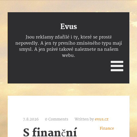
Evus
Jsou reklamy zdařilé i ty, které se prostě
nepovedly. A jen ty prvního zmíněného typu mají
smysl. A jen právě takové naleznete na našem
webu.
7.8.2026
0 Comments
Written by
evus.cz
Finance
S finanční