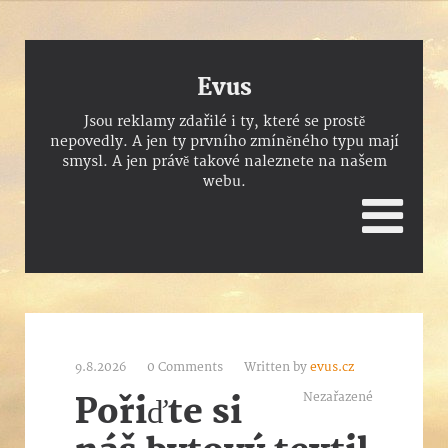
Evus
Jsou reklamy zdařilé i ty, které se prostě
nepovedly. A jen ty prvního zmíněného typu mají
smysl. A jen právě takové naleznete na našem
webu.
9.8.2026
0 Comments
Written by
evus.cz
Nezařazené
Pořiďte si