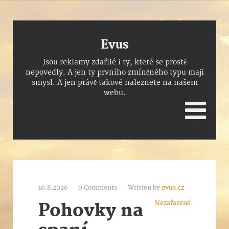
Evus
Jsou reklamy zdařilé i ty, které se prostě
nepovedly. A jen ty prvního zmíněného typu mají
smysl. A jen právě takové naleznete na našem
webu.
10.8.2026
0 Comments
Written by
evus.cz
Nezařazené
Pohovky na