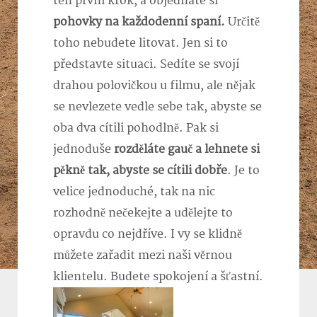
ten první krok, a objednáte si
pohovky na každodenní spaní.
Určitě
toho nebudete litovat. Jen si to
představte situaci. Sedíte se svojí
drahou polovičkou u filmu, ale nějak
se nevlezete vedle sebe tak, abyste se
oba dva cítili pohodlně. Pak si
jednoduše
rozděláte gauč a lehnete si
pěkně tak, abyste se cítili dobře
. Je to
velice jednoduché, tak na nic
rozhodně nečekejte a udělejte to
opravdu co nejdříve. I vy se klidně
můžete zařadit mezi naši věrnou
klientelu. Budete spokojení a šťastní.