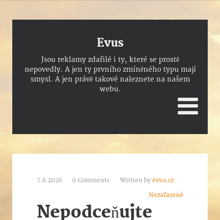
Evus
Jsou reklamy zdařilé i ty, které se prostě
nepovedly. A jen ty prvního zmíněného typu mají
smysl. A jen právě takové naleznete na našem
webu.
7.8.2026
0 Comments
Written by
evus.cz
Nezařazené
Nepodceňujte