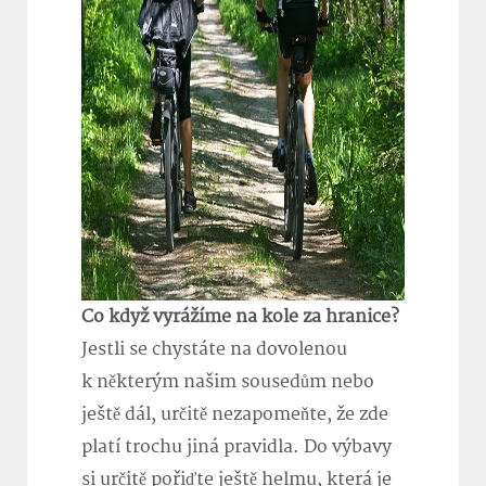
Co když vyrážíme na kole za hranice?
Jestli se chystáte na dovolenou
k některým našim sousedům nebo
ještě dál, určitě nezapomeňte, že zde
platí trochu jiná pravidla. Do výbavy
si určitě pořiďte ještě helmu, která je