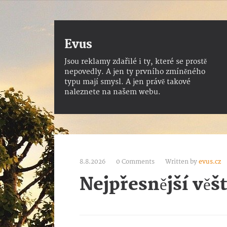
Evus
Jsou reklamy zdařilé i ty, které se prostě
nepovedly. A jen ty prvního zmíněného
typu mají smysl. A jen právě takové
naleznete na našem webu.
8.8.2026
0 Comments
Written by
evus.cz
Nejpřesnější věš