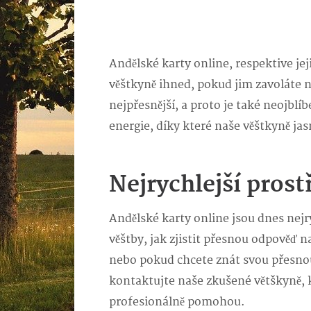
Andělské karty online
, respektive j
věštkyně ihned, pokud jim zavoláte 
nejpřesnější, a proto je také neojblíb
energie, díky které naše věštkyně ja
Nejrychlejší pros
Andělské karty online jsou dnes nej
věštby, jak zjistit přesnou odpověď 
nebo pokud chcete znát svou přesnou 
kontaktujte naše zkušené větškyně,
profesionálně pomohou.