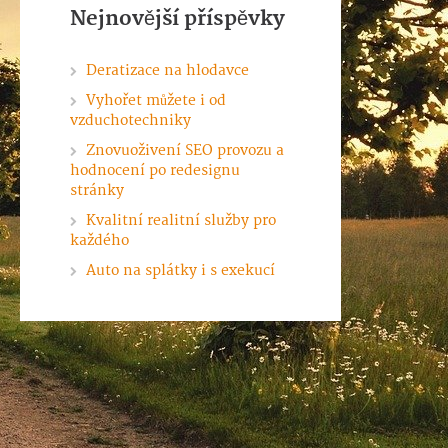
Nejnovější příspěvky
Deratizace na hlodavce
Vyhořet můžete i od
vzduchotechniky
Znovuoživení SEO provozu a
hodnocení po redesignu
stránky
Kvalitní realitní služby pro
každého
Auto na splátky i s exekucí