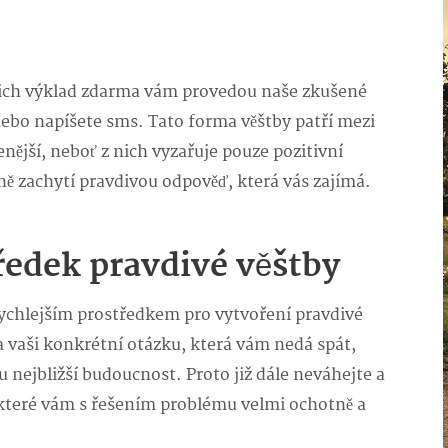
ejich výklad zdarma vám provedou naše zkušené
nebo napíšete sms. Tato forma věštby patří mezi
enější, neboť z nich vyzařuje pouze pozitivní
sně zachytí pravdivou odpověď, která vás zajímá.
tředek pravdivé věštby
rychlejším prostředkem pro vytvoření pravdivé
na vaši konkrétní otázku, která vám nedá spát,
nejbližší budoucnost. Proto již dále neváhejte a
 které vám s řešením problému velmi ochotně a