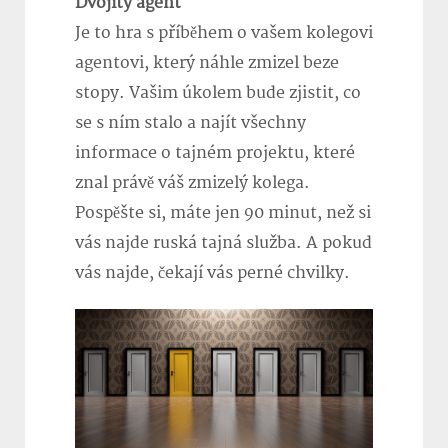
Dvojitý agent
Je to hra s příběhem o vašem kolegovi
agentovi, který náhle zmizel beze
stopy. Vašim úkolem bude zjistit, co
se s ním stalo a najít všechny
informace o tajném projektu, které
znal právě váš zmizelý kolega.
Pospěšte si, máte jen 90 minut, než si
vás najde ruská tajná služba. A pokud
vás najde, čekají vás perné chvilky.