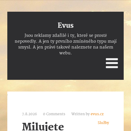
Evus
Jsou reklamy zdařilé i ty, které se prostě
nepovedly. A jen ty prvního zmíněného typu mají
smysl. A jen právě takové naleznete na našem
webu.
7.8.2026
0 Comments
Written by
evus.cz
Služby
Milujete