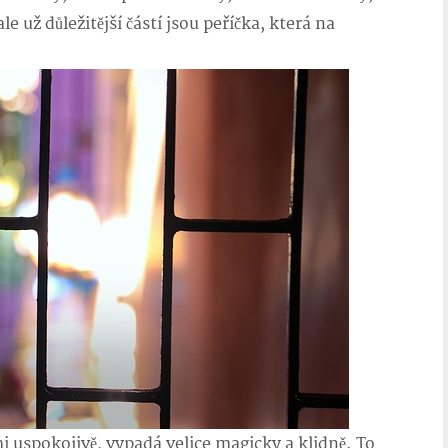
 už důležitější částí jsou peříčka, která na
pokojivě, vypadá velice magicky a klidně. To