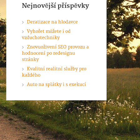
Nejnovější příspěvky
Deratizace na hlodavce
Vyhořet můžete i od
vzduchotechniky
Znovuoživení SEO provozu a
hodnocení po redesignu
stránky
Kvalitní realitní služby pro
každého
Auto na splátky i s exekucí