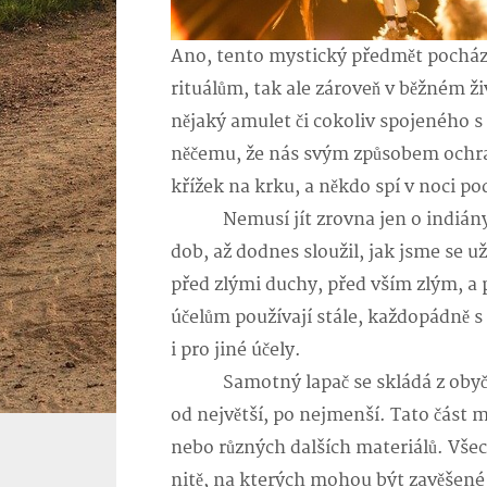
Ano, tento mystický předmět pochází 
rituálům, tak ale zároveň v běžném ž
nějaký amulet či cokoliv spojeného s
něčemu, že nás svým způsobem ochra
křížek na krku, a někdo spí v noci po
Nemusí jít zrovna jen o indiány a
dob, až dodnes sloužil, jak jsme se u
před zlými duchy, před vším zlým, a p
účelům používají stále, každopádně s
i pro jiné účely.
Samotný lapač se skládá z obyčejné
od největší, po nejmenší. Tato část mů
nebo různých dalších materiálů. Všec
nitě, na kterých mohou být zavěšené k