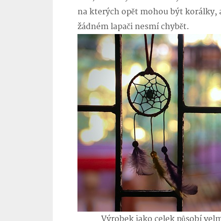
na kterých opět mohou být korálky, ale
žádném lapači nesmí chybět.
Výrobek jako celek působí velmi us