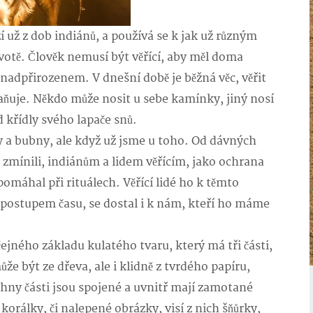
už z dob indiánů, a používá se k jak už různým
ivotě. Člověk nemusí být věřící, aby měl doma
 nadpřirozenem. V dnešní době je běžná věc, věřit
ňuje. Někdo může nosit u sebe kamínky, jiný nosí
d křídly svého lapače snů.
 bubny, ale když už jsme u toho. Od dávných
ž zmínili, indiánům a lidem věřícím, jako ochrana
omáhal při rituálech. Věřící lidé ho k těmto
 postupem času, se dostal i k nám, kteří ho máme
ho základu kulatého tvaru, který má tři části,
že být ze dřeva, ale i klidně z tvrdého papíru,
hny části jsou spojené a uvnitř mají zamotané
orálky, či nalepené obrázky, visí z nich šňůrky,