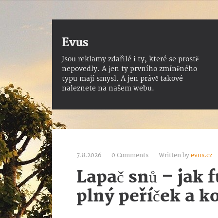
Evus
Jsou reklamy zdařilé i ty, které se prostě
nepovedly. A jen ty prvního zmíněného
typu mají smysl. A jen právě takové
naleznete na našem webu.
7.8.2026
0 Comments
Written by
evus.cz
Lapač snů – jak 
plný peříček a k