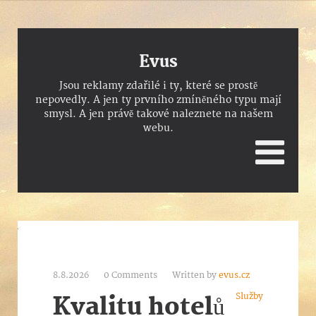
Evus
Jsou reklamy zdařilé i ty, které se prostě
nepovedly. A jen ty prvního zmíněného typu mají
smysl. A jen právě takové naleznete na našem
webu.
8.8.2026
0 Comments
Written by
evus.cz
Služby
Kvalitu hotelů