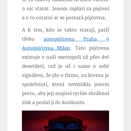
o nic starat. Jenom zaplatí za půjčení
a o to ostatní ať se postará půjčovna.
A k těm, kdo se takto starají, patří
třeba
autopůjčovna Praha 9
Autopůjčovna Milan
. Tato půjčovna
existuje v naší metropoli už přes dvě
desetiletí, což je už i samo o sobě
signálem, že jde o firmu, na kterou je
spolehnutí, která nevznikla jenom
proto, aby její majitel rychle shrábnul
zisk a poslal ji do konkurzu.