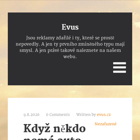
Evus
Jsou reklamy zdařilé i ty, které se prostě
nepovedly. A jen ty prvního zmíněného typu mají
smysl. A jen právě takové naleznete na našem
webu.
9.8.2026
0 Comments
Written by
evus.cz
Nezařazené
Když někdo