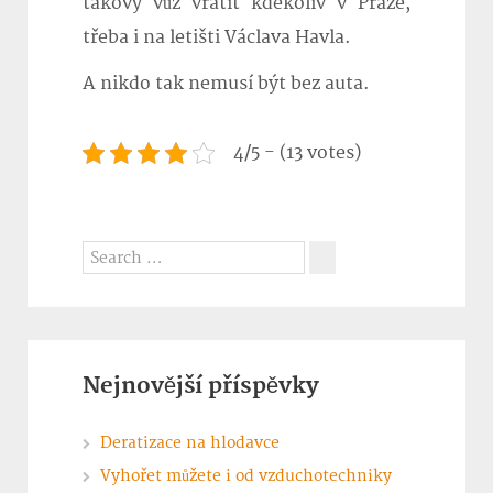
takový vůz vrátit kdekoliv v Praze,
třeba i na letišti Václava Havla.
A nikdo tak nemusí být bez auta.
4/5 - (13 votes)
Search
for:
Search
Nejnovější příspěvky
Deratizace na hlodavce
Vyhořet můžete i od vzduchotechniky