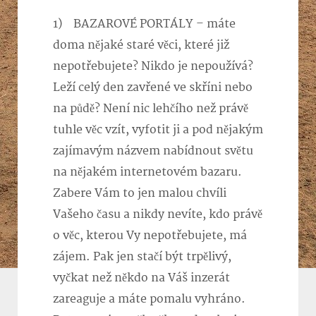
1) BAZAROVÉ PORTÁLY – máte
doma nějaké staré věci, které již
nepotřebujete? Nikdo je nepoužívá?
Leží celý den zavřené ve skříni nebo
na půdě? Není nic lehčího než právě
tuhle věc vzít, vyfotit ji a pod nějakým
zajímavým názvem nabídnout světu
na nějakém internetovém bazaru.
Zabere Vám to jen malou chvíli
Vašeho času a nikdy nevíte, kdo právě
o věc, kterou Vy nepotřebujete, má
zájem. Pak jen stačí být trpělivý,
vyčkat než někdo na Váš inzerát
zareaguje a máte pomalu vyhráno.