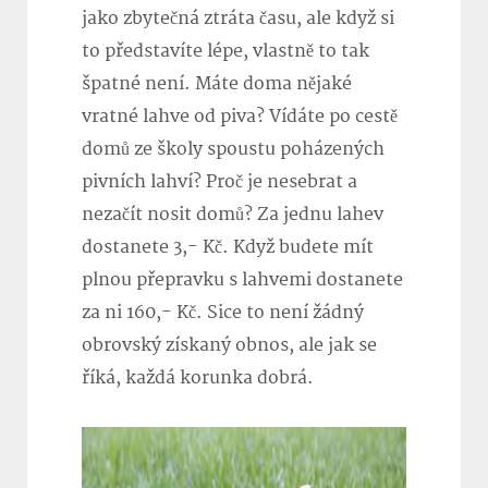
jako zbytečná ztráta času, ale když si
to představíte lépe, vlastně to tak
špatné není. Máte doma nějaké
vratné lahve od piva? Vídáte po cestě
domů ze školy spoustu poházených
pivních lahví? Proč je nesebrat a
nezačít nosit domů? Za jednu lahev
dostanete 3,- Kč. Když budete mít
plnou přepravku s lahvemi dostanete
za ni 160,- Kč. Sice to není žádný
obrovský získaný obnos, ale jak se
říká, každá korunka dobrá.