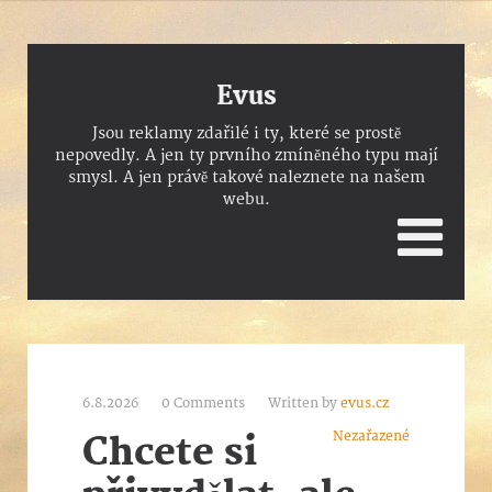
Evus
Jsou reklamy zdařilé i ty, které se prostě
nepovedly. A jen ty prvního zmíněného typu mají
smysl. A jen právě takové naleznete na našem
webu.
6.8.2026
0 Comments
Written by
evus.cz
Nezařazené
Chcete si