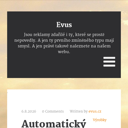
Evus
Jsou reklamy zdařilé i ty, které se prostě
nepovedly. A jen ty prvního zmíněného typu mají
smysl. A jen právě takové naleznete na našem
webu.
6.8.2026
0 Comments
Written by
evus.cz
Výrobky
Automatický