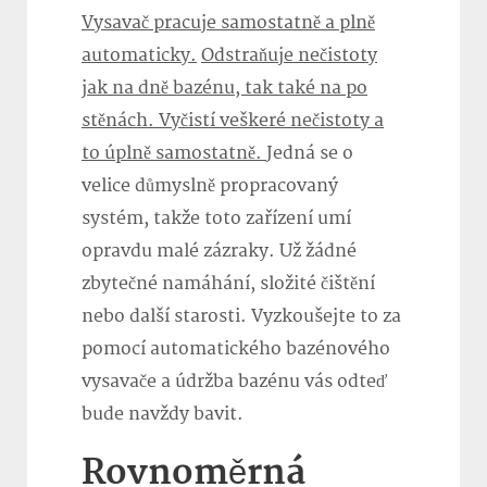
Vysavač pracuje samostatně a plně
automaticky.
Odstraňuje nečistoty
jak na dně bazénu, tak také na po
stěnách. Vyčistí veškeré nečistoty a
to úplně samostatně.
Jedná se o
velice důmyslně propracovaný
systém, takže toto zařízení umí
opravdu malé zázraky. Už žádné
zbytečné namáhání, složité čištění
nebo další starosti. Vyzkoušejte to za
pomocí automatického bazénového
vysavače a údržba bazénu vás odteď
bude navždy bavit.
Rovnoměrná