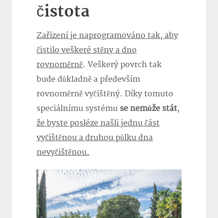
čistota
Zařízení je naprogramováno tak, aby
čistilo veškeré stěny a dno
rovnoměrně
. Veškerý povrch tak
bude důkladně a především
rovnoměrně vyčištěný. Díky tomuto
speciálnímu systému
se nemůže stát
,
že byste posléze našli jednu část
vyčištěnou a druhou půlku dna
nevyčištěnou.