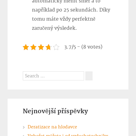
automaticky měnit směr a to
například po 25 sekundách. Díky
tomu máte vždy perfektně
zaručený výsledek.
3.7/5 - (8 votes)
Search
for:
Search
Nejnovější příspěvky
Deratizace na hlodavce