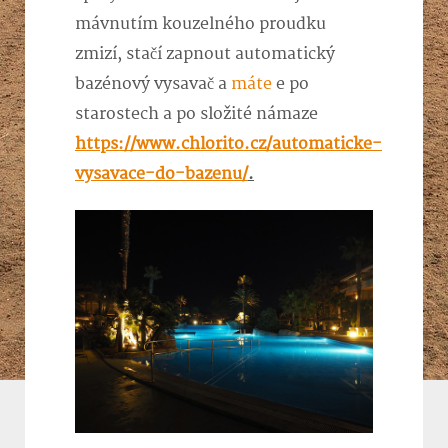
mávnutím kouzelného proudku
zmizí, stačí zapnout automatický
bazénový vysavač a
máte
e po
starostech a po složité námaze
https://www.chlorito.cz/automaticke-
vysavace-do-bazenu/
.