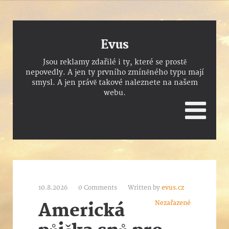
Evus
Jsou reklamy zdařilé i ty, které se prostě
nepovedly. A jen ty prvního zmíněného typu mají
smysl. A jen právě takové naleznete na našem
webu.
10.8.2026
0 Comments
Written by
evus.cz
Nezařazené
Americká